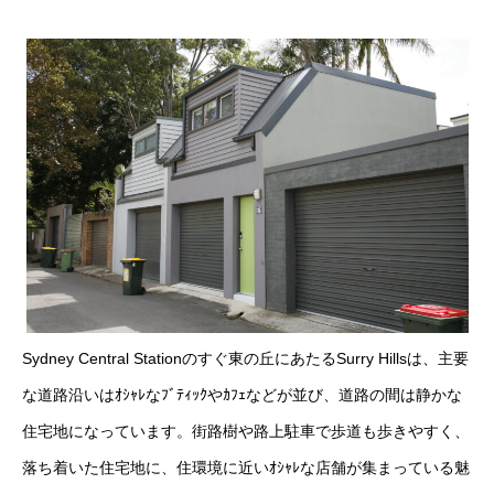
Sydney Central Stationのすぐ東の丘にあたるSurry Hillsは、主要
な道路沿いはｵｼｬﾚなﾌﾞﾃｨｯｸやｶﾌｪなどが並び、道路の間は静かな
住宅地になっています。街路樹や路上駐車で歩道も歩きやすく、
落ち着いた住宅地に、住環境に近いｵｼｬﾚな店舗が集まっている魅