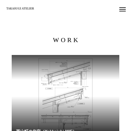
W O R K