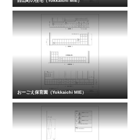
西山町の住宅（Yokkaichi MIE）
おーごえ保育園（Yokkaichi MIE）