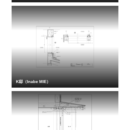
K邸（Inabe MIE）