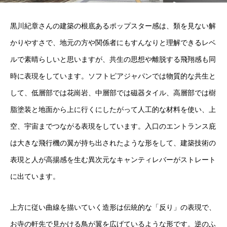
黒川紀章さんの建築の根底あるポップスター感は、類を見ない解
かりやすさで、地元の方や関係者にもすんなりと理解できるレベ
ルで素晴らしいと思いますが、共生の思想や離脱する飛翔感も同
時に表現をしています。ソフトピアジャパンでは物質的な共生と
して、低層部では花崗岩、中層部では磁器タイル、高層部では樹
脂塗装と地面から上に行くにしたがって人工的な材料を使い、上
空、宇宙までつながる表現をしています。入口のエントランス庇
は大きな飛行機の翼が持ち出されたような形をして、建築技術の
表現と人が高揚感を生む異次元なキャンティレバーがストレート
に出ています。
上方に従い曲線を描いていく造形は伝統的な「反り」の表現で、
お寺の軒先で見かける鳥が翼を広げているような形です。逆のふ