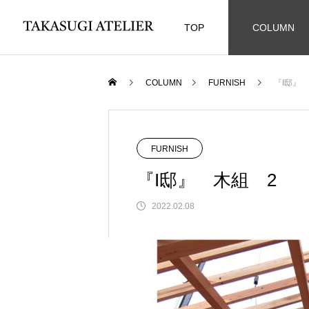
TOP
COLUMN
COLUMN
FURNISH
『I邸』
FURNISH
『I邸』 木組 2
2022.02.08