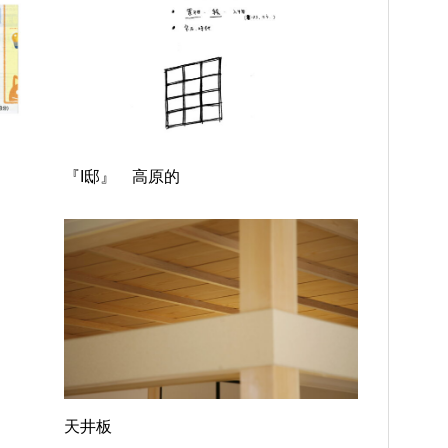
『I邸』 高原的
天井板