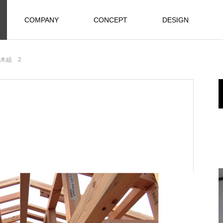
COMPANY
CONCEPT
DESIGN
 木組 2