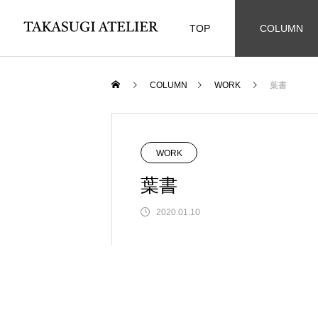
TOP
COLUMN
COLUMN
WORK
葉書
WORK
葉書
2020.01.10