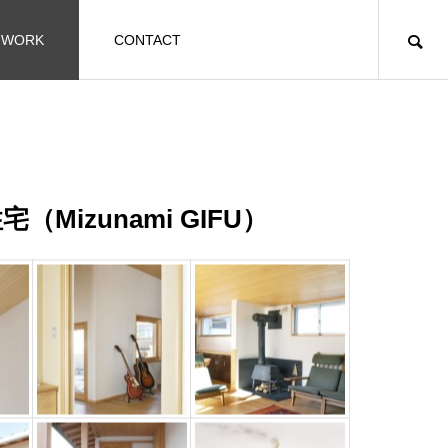
WORK
CONTACT
（Mizunami GIFU）